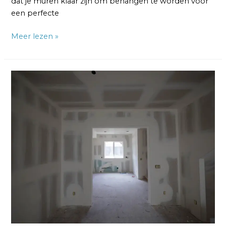
dat je muren klaar zijn om behangen te worden voor
een perfecte
Meer lezen »
Wat
is
Behangklaar?
Dunne
Stuclaag
als
Ondergrond