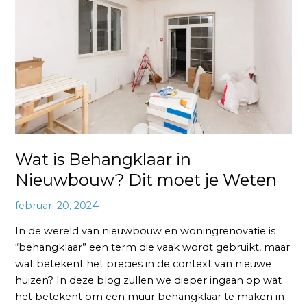
in
Nieuwbouw?
Dit
moet
je
Weten
Wat is Behangklaar in
Nieuwbouw? Dit moet je Weten
februari 20, 2024
In de wereld van nieuwbouw en woningrenovatie is
“behangklaar” een term die vaak wordt gebruikt, maar
wat betekent het precies in de context van nieuwe
huizen? In deze blog zullen we dieper ingaan op wat
het betekent om een muur behangklaar te maken in