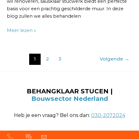
wil renoveren, sausklaar stucwerk biedt een perfecte
basis voor een prachtig geschilderde muur. In deze
blog zullen we alles behandelen
Meer lezen »
1
2
3
Volgende
→
BEHANGKLAAR STUCEN |
Bouwsector Nederland
Heb je een vraag? Bel ons dan:
030-2072024