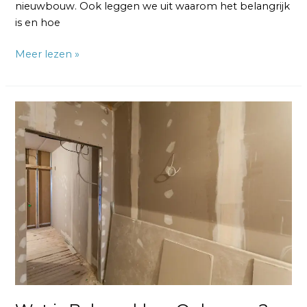
nieuwbouw. Ook leggen we uit waarom het belangrijk
is en hoe
Meer lezen »
Wat
is
Behangklaar
Opleveren?
De
Staat
van
je
Wanden