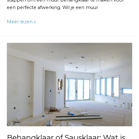
stappen om een muur behangklaar te maken voor
een perfecte afwerking. Wil je een muur
Meer lezen »
Behangklaar
of
Sausklaar:
Wat
is
het
Verschil?
Behangklaar of Sausklaar: Wat is