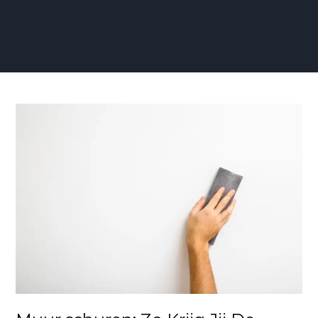
Muur
schuren:
Zo
Krijg
Jij
De
Perfecte
Gladde
Afwerking