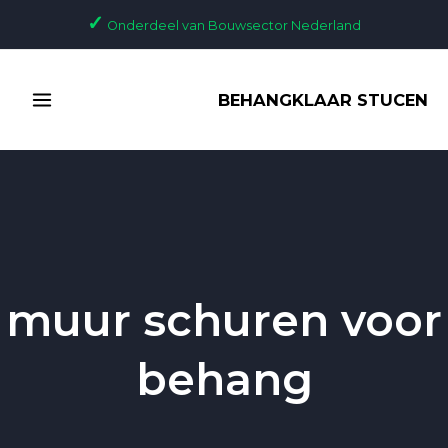
Ga
✓
Onderdeel van Bouwsector Nederland
naar
de
MAIN
inhoud
BEHANGKLAAR STUCEN
MENU
muur schuren voor
behang